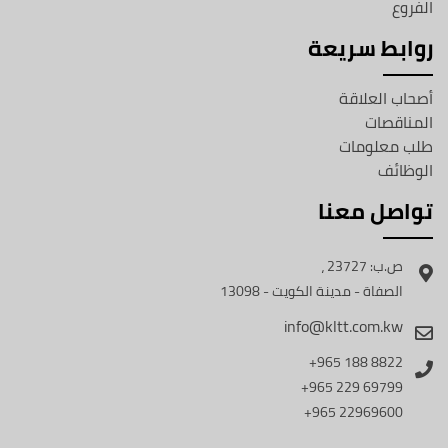
الفروع
روابط سريعة
أصحاب العلاقة
المناقصات
طلب معلومات
الوظائف
تواصل معنا
ص.ب: 23727 ،
الصفاة - مدينة الكويت - 13098
info@kltt.com.kw
8822 188 965+
69799 229 965+
22969600 965+